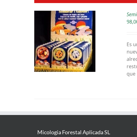
Semil
98,0
TALLES
Es u
nuev
alre
rest
que 
Micologia Forestal Aplicada SL