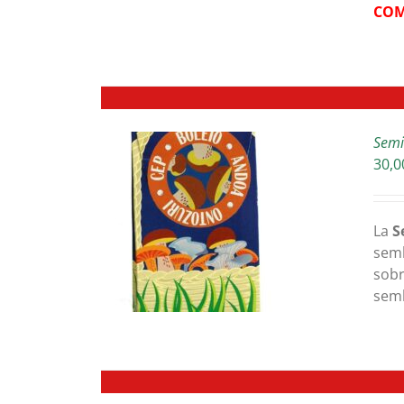
COM
Semi
30,0
TALLES
La
S
semb
sobr
semb