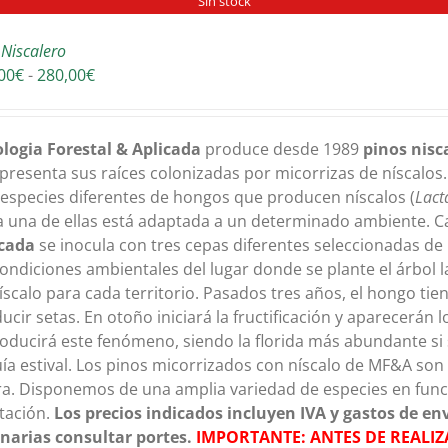
Sin stock
 Niscalero
Rango
00
€
-
280,00
€
de
precios:
desde
logia Forestal & Aplicada
produce desde 1989
pinos nisc
135,00€
presenta sus raíces colonizadas por micorrizas de níscalos.
hasta
 especies diferentes de hongos que producen níscalos (
Lact
280,00€
 una de ellas está adaptada a un determinado ambiente. C
icada
se inocula con tres cepas diferentes seleccionadas de
condiciones ambientales del lugar donde se plante el árbol
íscalo para cada territorio. Pasados tres años, el hongo ti
ucir setas. En otoño iniciará la fructificación y aparecerán
oducirá este fenómeno, siendo la florida más abundante si
ía estival. Los pinos micorrizados con níscalo de MF&A son 
ra. Disponemos de una amplia variedad de especies en funci
tación.
Los precios indicados incluyen IVA y gastos de en
narias consultar portes.
IMPORTANTE: ANTES DE REALIZ