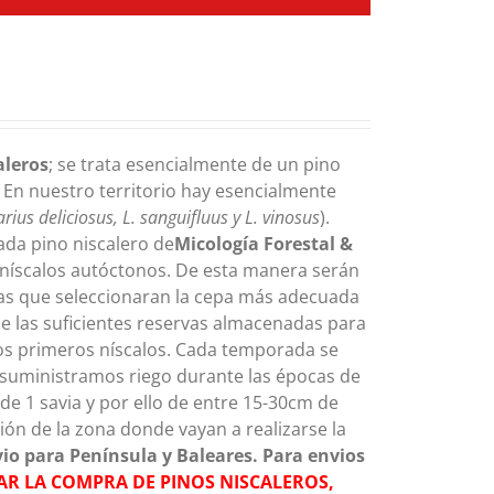
aleros
; se trata esencialmente de un pino
 En nuestro territorio hay esencialmente
arius deliciosus, L. sanguifluus y L. vinosus
).
ada pino niscalero de
Micología Forestal &
 níscalos autóctonos. De esta manera serán
 las que seleccionaran la cepa más adecuada
ene las suficientes reservas almacenadas para
 los primeros níscalos. Cada temporada se
 suministramos riego durante las épocas de
de 1 savia y por ello de entre 15-30cm de
ón de la zona donde vayan a realizarse la
vio para Península y Baleares. Para envios
AR LA COMPRA DE PINOS NISCALEROS,