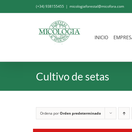
Saltar
(+34) 938155455
|
micologiaforestal@micofora.com
al
contenido
INICIO
EMPRES
Cultivo de setas
Ordena por
Orden predeterminado