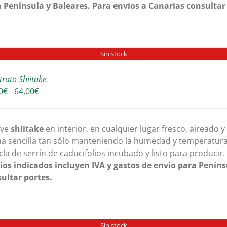
 Península y Baleares. Para envios a Canarias consultar
Sin stock
trato Shiitake
Rango
0
€
-
64,00
€
de
precios:
desde
ive
shiitake
en interior, en cualquier lugar fresco, aireado 
36,00€
a sencilla tan sólo manteniendo la humedad y temperatura 
hasta
la de serrín de caducifolios incubado y listo para producir
64,00€
ios indicados incluyen IVA y gastos de envio para Peníns
ultar portes.
Sin stock