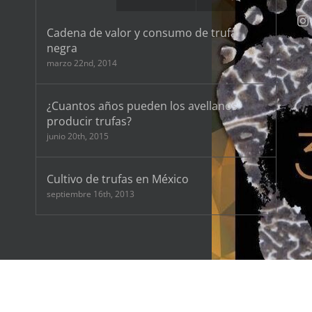
Cadena de valor y consumo de trufa
negra
marzo 22nd, 2014
¿Cuantos años pueden los avellanos
producir trufas?
junio 20th, 2015
Cultivo de trufas en México
septiembre 16th, 2013
Sant Antoni De Vilamajor. Barcelona (SPAIN) micologiaforestal@micofora.com Tel/