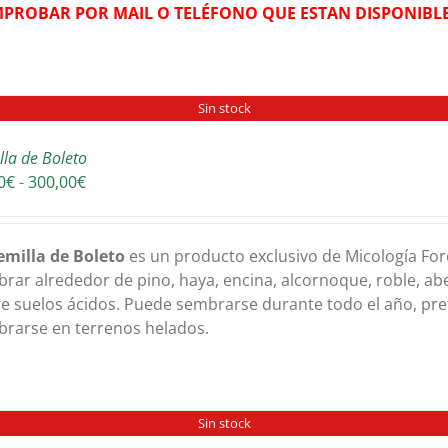
PROBAR POR MAIL O TELÉFONO QUE ESTAN DISPONIBLE
Sin stock
lla de Boleto
Rango
0
€
-
300,00
€
de
precios:
desde
em
illa de Boleto
es un producto exclusivo de Micología For
30,00€
rar alrededor de pino, haya, encina, alcornoque, roble, a
hasta
e suelos ácidos. Puede sembrarse durante todo el año, pr
300,00€
rarse en terrenos helados.
Sin stock