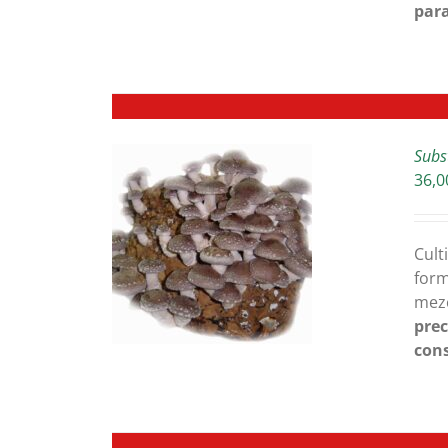
para
Subs
36,0
TALLES
Cult
form
mezc
prec
cons