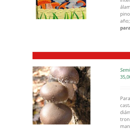
inte
álam
pino
año;
para
Semil
35,0
TALLES
Para
cast
diám
tron
man