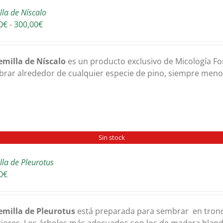
lla de Níscalo
Rango
0
€
-
300,00
€
de
precios:
desde
emilla de Níscalo
es un producto exclusivo de Micología Fo
30,00€
rar alrededor de cualquier especie de pino, siempre menor
hasta
300,00€
Sin stock
lla de Pleurotus
0
€
emilla de Pleurotus
está preparada para sembrar en tronc