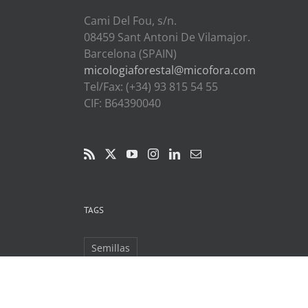
Cami Del Fou, s/n.
08459 Sant Antoni De Vilamajor.
Barcelona (SPAIN)
micologiaforestal@micofora.com
Tel/Fax: (+34) 93 815 54 55
CIF: B64390040
TAGS
Semillas
Micologia Forestal Aplicada SL Cami Del Fou, s/n. 08459 