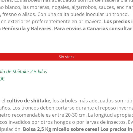
riores. Los árboles más adecuados son los de madera bland
o blanco, las moreras, nogales, algarrobos, sauces, encina
, fresno o alisos. Con una cajita puede inocular un tronco.
 en exteriores preferentemente en primavera.
Los precios 
 Península y Baleares. Para envios a Canarias consultar
Sin stock
la de Shiitake 2.5 kilos
0
€
 el
cultivo de shiitake
, los árboles más adecuados son robl
años. Los troncos deben cortarse durante el reposo invernal
etro recomendable es entre 20-30 cm. La longitud apropia
cos invadidos por otros hongos o por larvas de insectos. Ev
ipulación.
Bolsa 2,5 Kg
micelio sobre cereal
Los precios i