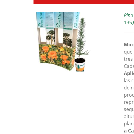
Pino
135,
TALLES
Mico
que 
tres
Cada
Apl
las 
de n
prod
repr
sequ
altu
plan
a Ca