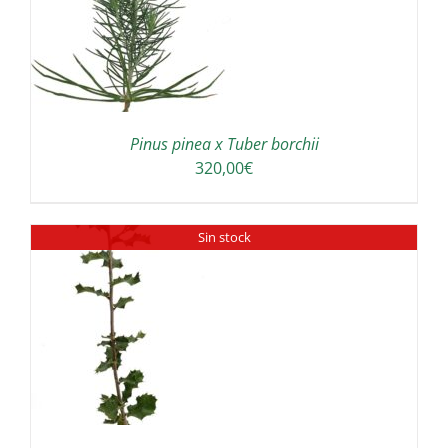
A
Pinus pinea x Tuber borchii
320,00
€
Sin stock