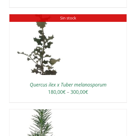
Sin stock
Quercus ilex x Tuber melanosporum
Interval
180,00
€
–
300,00
€
de
preus:
180,00€
a
300,00€