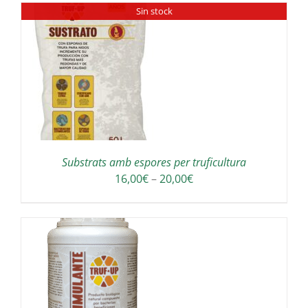
Sin stock
150,00€
a
190,00€
Substrats amb espores per truficultura
Interval
16,00
€
–
20,00
€
de
preus:
16,00€
a
20,00€
A