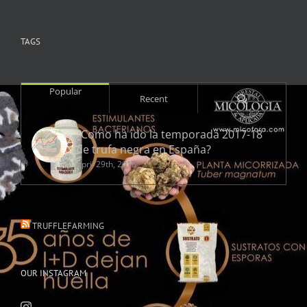
TAGS
Popular
Comments
Recent
¿Como ha ido la temporada 2017-18
de trufa negra en España?
April 29th, 2018
TRUFFLEFARMING
OUR INSTAGRAM