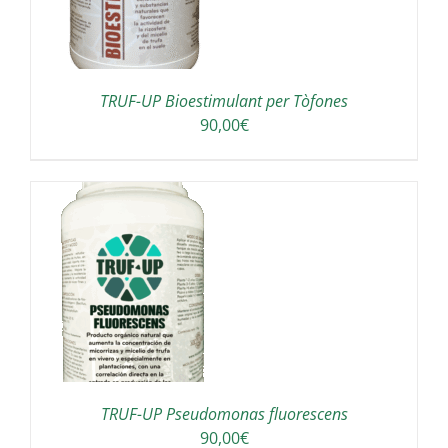
TRUF-UP Bioestimulant per Tòfones
90,00
€
A
TRUF-UP Pseudomonas fluorescens
90,00
€