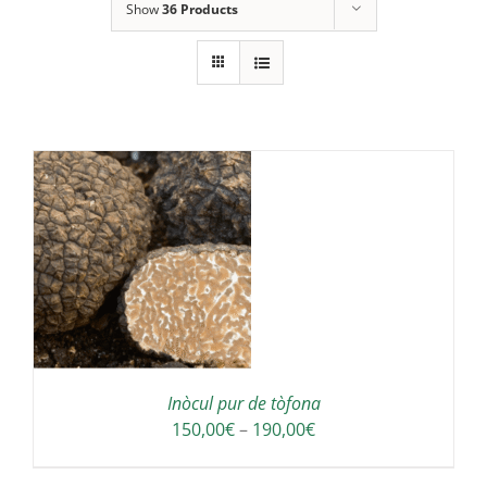
Show
36 Products
S
Inòcul pur de tòfona
Interval
150,00
€
–
190,00
€
de
preus: