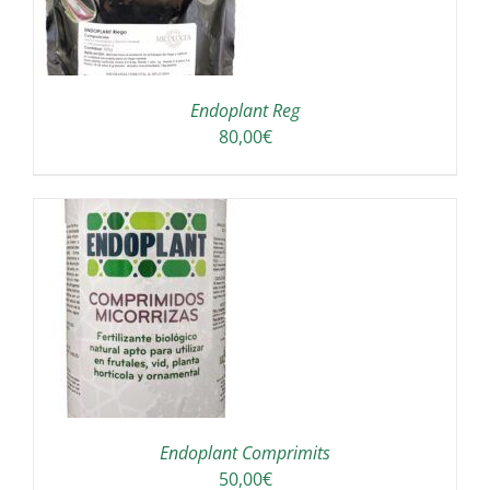
Endoplant Reg
80,00
€
A
Endoplant Comprimits
50,00
€