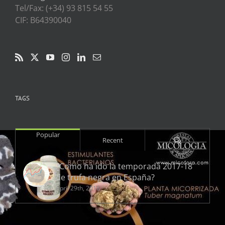
Tel/Fax: (+34) 93 815 54 55
CIF: B64390040
TAGS
Popular
Comments
Recent
¿Como ha ido la temporada 2017-18
de trufa negra en España?
April 29th, 2018