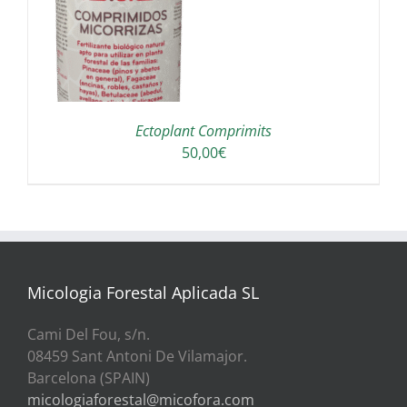
A
Ectoplant Comprimits
50,00
€
Micologia Forestal Aplicada SL
Cami Del Fou, s/n.
08459 Sant Antoni De Vilamajor.
Barcelona (SPAIN)
micologiaforestal@micofora.com