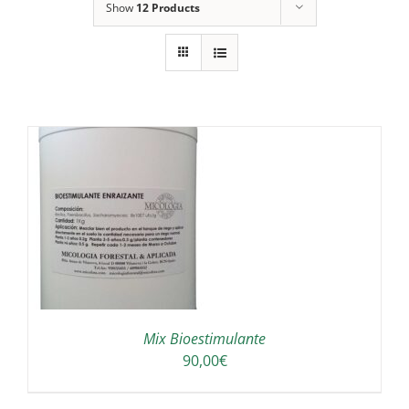
Show
12 Products
A
Mix Bioestimulante
90,00
€