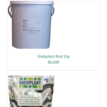
A
Endoplant Root Dip
86,68
€
S