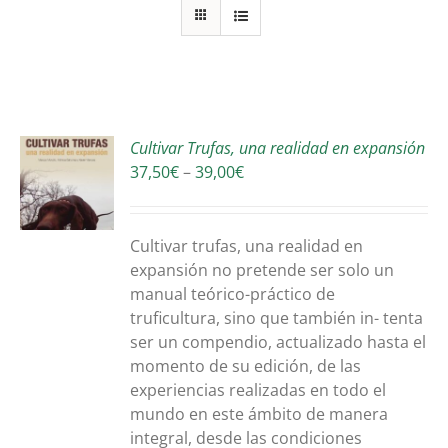
Cultivar Trufas, una realidad en expansión
ONA
Interval
37,50
€
–
39,00
€
S
de
EST
DUCTE
preus:
S
37,50€
Cultivar trufas, una realidad en
RSES
a
expansión no pretende ser solo un
ANTS.
39,00€
manual teórico-práctico de
truficultura, sino que también in- tenta
ONS
ser un compendio, actualizado hasta el
momento de su edición, de las
EN
experiencias realizadas en todo el
R
mundo en este ámbito de manera
integral, desde las condiciones