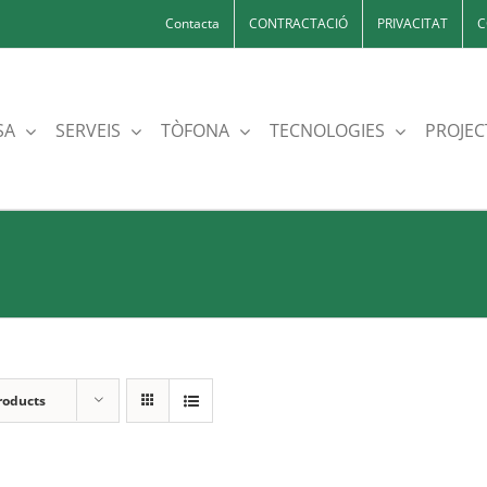
Contacta
CONTRACTACIÓ
PRIVACITAT
C
SA
SERVEIS
TÒFONA
TECNOLOGIES
PROJEC
roducts