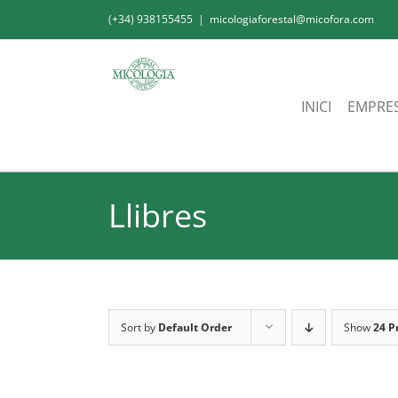
Skip
(+34) 938155455
|
micologiaforestal@micofora.com
to
content
INICI
EMPRE
Llibres
Sort by
Default Order
Show
24 P