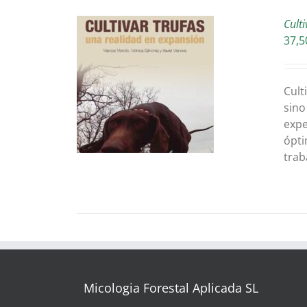
Cult
37,5
ONA OPCIONS
Cult
UEST
DETAILS
sino
ODUCTE
expe
ERSES
ópti
IANTS.
trab
IONS
DEN
AR
INA
Micologia Forestal Aplicada SL
ODUCTE