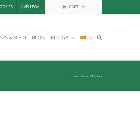
OOKIES
AVÍS LEGAL
CART
TES & R + D
BLOG
BOTIGA
Ets a:
Home
Llibres