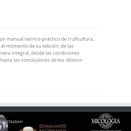
un manual teórico-práctico de truficultura,
 el momento de su edición, de las
nera integral, desde las condiciones
, hasta las conclusiones de los últimos
R INSTAGRAM