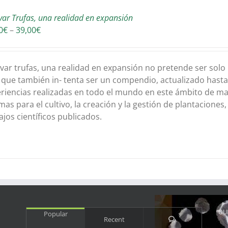
ivar Trufas, una realidad en expansión
Interval
0
€
–
39,00
€
de
preus:
37,50€
ivar trufas, una realidad en expansión no pretende ser solo 
a
 que también in- tenta ser un compendio, actualizado hasta
39,00€
riencias realizadas en todo el mundo en este ámbito de ma
mas para el cultivo, la creación y la gestión de plantaciones
ajos científicos publicados.
OU
Popular
Comments
Recent