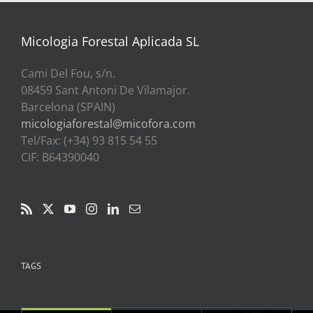
a
39,00€
Micologia Forestal Aplicada SL
Cami Del Fou, s/n.
08459 Sant Antoni De Vilamajor.
Barcelona (SPAIN)
micologiaforestal@micofora.com
Tel/Fax: (+34) 93 815 54 55
CIF: B64390040
TAGS