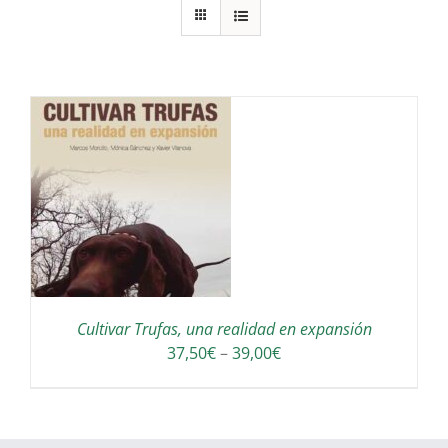
S
Cultivar Trufas, una realidad en expansión
Interval
37,50
€
–
39,00
€
de
preus:
37,50€