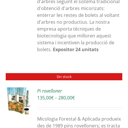
d'arbres seguint el sistema tradicional
d'obtenció d'arbres micorizats:
enterrar les restes de bolets al voltant
d'arbres no productius. La nostra
empresa aporta tècniques de
biotecnologia que milloren aquest
sistema i incentiven la producció de
bolets.
Expositor 24 unitats
Sin stock
Pi rovelloner
Interval
135,00
€
–
280,00
€
S
de
preus:
135,00€
Micologia Forestal & Aplicada produeix
a
des de 1989 pins rovelloners; es tracta