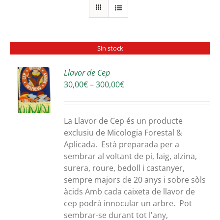
Sin stock
Llavor de Cep
Interval
30,00
€
–
300,00
€
S
de
preus:
30,00€
La Llavor de Cep és un producte
a
exclusiu de Micologia Forestal &
300,00€
Aplicada. Està preparada per a
sembrar al voltant de pi, faig, alzina,
surera, roure, bedoll i castanyer,
sempre majors de 20 anys i sobre sòls
àcids Amb cada caixeta de llavor de
cep podrà innocular un arbre. Pot
sembrar-se durant tot l'any,