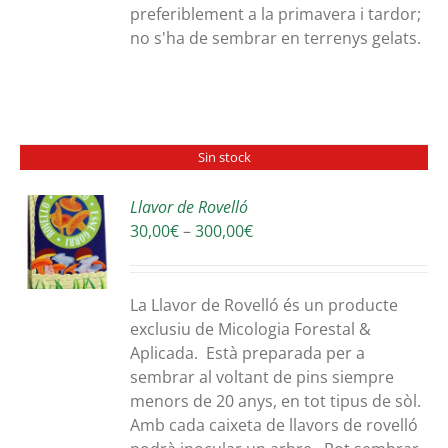
preferiblement a la primavera i tardor;
no s'ha de sembrar en terrenys gelats.
Sin stock
Llavor de Rovelló
Interval
30,00
€
–
300,00
€
S
de
preus:
30,00€
La Llavor de Rovelló és un producte
a
exclusiu de Micologia Forestal &
300,00€
Aplicada. Està preparada per a
sembrar al voltant de pins siempre
menors de 20 anys, en tot tipus de sòl.
Amb cada caixeta de llavors de rovelló