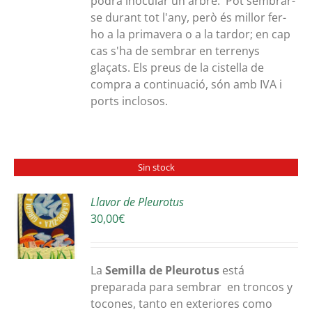
podrà inocular un arbre. Pot sembrar-
se durant tot l'any, però és millor fer-
ho a la primavera o a la tardor; en cap
cas s'ha de sembrar en terrenys
glaçats. Els preus de la cistella de
compra a continuació, són amb IVA i
ports inclosos.
Sin stock
Llavor de Pleurotus
30,00
€
S
La
Semilla de Pleurotus
está
preparada para sembrar en troncos y
tocones, tanto en exteriores como