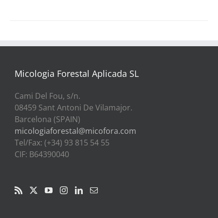
Micologia Forestal Aplicada SL
Cami Del Fou, s/n.
08459 Sant Antoni De Vilamajor.
Barcelona (SPAIN)
micologiaforestal@micofora.com
Tel/Fax: (+34) 93 815 54 55
CIF: B64390040