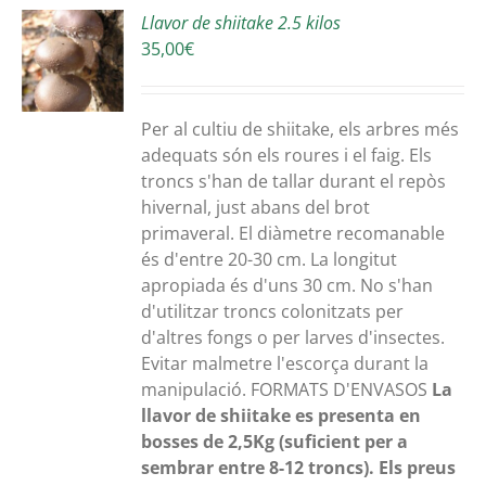
Llavor de shiitake 2.5 kilos
35,00
€
S
Per al cultiu de shiitake, els arbres més
adequats són els roures i el faig. Els
troncs s'han de tallar durant el repòs
hivernal, just abans del brot
primaveral. El diàmetre recomanable
és d'entre 20-30 cm. La longitut
apropiada és d'uns 30 cm. No s'han
d'utilitzar troncs colonitzats per
d'altres fongs o per larves d'insectes.
Evitar malmetre l'escorça durant la
manipulació. FORMATS D'ENVASOS
La
llavor de shiitake es presenta en
bosses de 2,5Kg (suficient per a
sembrar entre 8-12 troncs).
Els preus