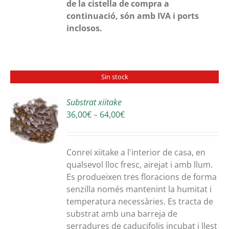
de la cistella de compra a
continuació, són amb IVA i ports
inclosos.
Sin stock
Substrat xiitake
Interval
36,00
€
–
64,00
€
S
de
preus:
36,00€
Conreï xiitake a l'interior de casa, en
a
qualsevol lloc fresc, airejat i amb llum.
64,00€
Es produeixen tres floracions de forma
senzilla només mantenint la humitat i
temperatura necessàries. Es tracta de
substrat amb una barreja de
serradures de caducifolis incubat i llest