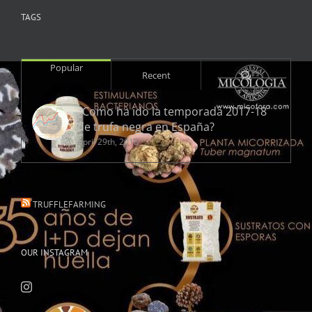
TAGS
Popular
Comments
Recent
¿Como ha ido la temporada 2017-18
de trufa negra en España?
April 29th, 2018
TRUFFLEFARMING
OUR INSTAGRAM