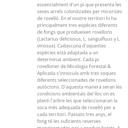
280,00€
essencialment d'un pi que presenta les
seves arrels colonitzades per micorizes
de rovelló. En el nostre territori hi ha
principalment tres espècies diferents
de fongs que produeixen rovellons
(Lactarius deliciosus, L. sanguifluus y L.
vinosus). Cadascuna d'aquestes
espècies està adaptada a un
determinat ambient. Cada pi
rovelloner de Micologia Forestal &
Aplicada s'innocula amb tres soques
diferents seleccionades de rovellons
autòctons. D'aquesta manera seran les
condicions ambientals del lloc on es
planti l'arbre les que seleccionaran la
soca més adequada de rovelló per a
cada territori. Passats tres anys, el
fong té les suficients reserves