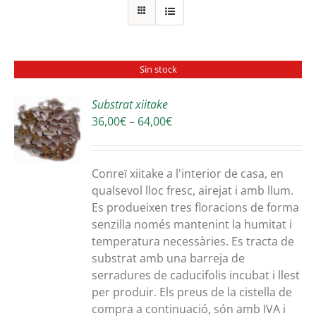
Sin stock
Substrat xiitake
Interval
36,00
€
–
64,00
€
S
de
preus:
36,00€
Conreï xiitake a l'interior de casa, en
a
qualsevol lloc fresc, airejat i amb llum.
64,00€
Es produeixen tres floracions de forma
senzilla només mantenint la humitat i
temperatura necessàries. Es tracta de
substrat amb una barreja de
serradures de caducifolis incubat i llest
per produir. Els preus de la cistella de
compra a continuació, són amb IVA i