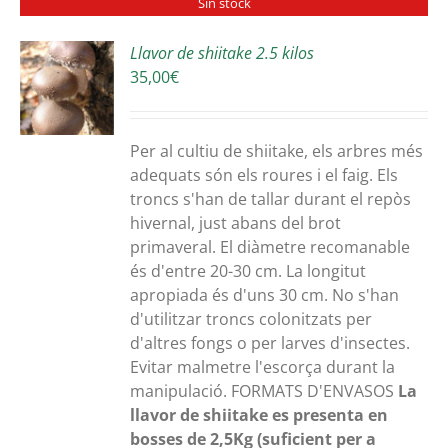
Sin stock
Llavor de shiitake 2.5 kilos
35,00
€
S
Per al cultiu de shiitake, els arbres més
adequats són els roures i el faig. Els
troncs s'han de tallar durant el repòs
hivernal, just abans del brot
primaveral. El diàmetre recomanable
és d'entre 20-30 cm. La longitut
apropiada és d'uns 30 cm. No s'han
d'utilitzar troncs colonitzats per
d'altres fongs o per larves d'insectes.
Evitar malmetre l'escorça durant la
manipulació. FORMATS D'ENVASOS
La
llavor de shiitake es presenta en
bosses de 2,5Kg (suficient per a