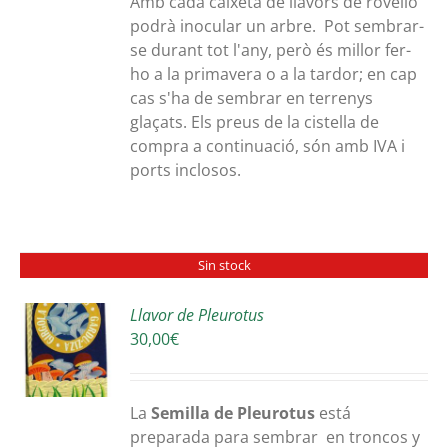
Amb cada caixeta de llavors de rovelló
podrà inocular un arbre. Pot sembrar-
se durant tot l'any, però és millor fer-
ho a la primavera o a la tardor; en cap
cas s'ha de sembrar en terrenys
glaçats. Els preus de la cistella de
compra a continuació, són amb IVA i
ports inclosos.
Sin stock
Llavor de Pleurotus
30,00
€
S
La
Semilla de Pleurotus
está
preparada para sembrar en troncos y