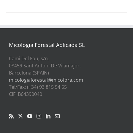
Micologia Forestal Aplicada SL
Cami Del Fou, s/n.
08459 Sant Antoni De Vilamajor.
Barcelona (SPAIN)
micologiaforestal@micofora.com
Tel/Fax: (+34) 93 815 54 55
CIF: B64390040