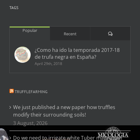
TAGS
Popular
Comments
Recent
¿Como ha ido la temporada 2017-18
de trufa negra en España?
April 29th, 2018
TRUFFLEFARMING
We just published a new paper how truffles
modify their surrounding soils!
3 August, 2026
Do we need to irrigate white Tuber magnatum