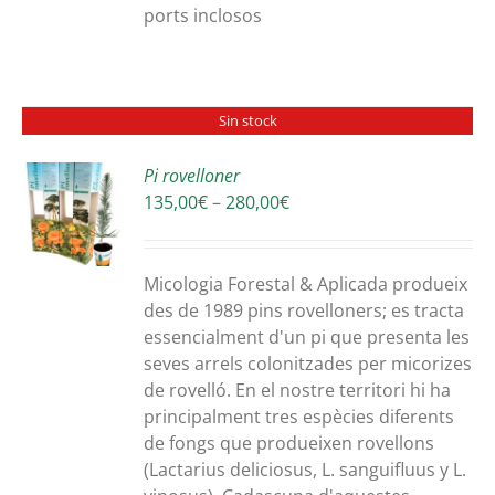
ports inclosos
Sin stock
Pi rovelloner
Interval
135,00
€
–
280,00
€
S
de
preus:
135,00€
Micologia Forestal & Aplicada produeix
a
des de 1989 pins rovelloners; es tracta
280,00€
essencialment d'un pi que presenta les
seves arrels colonitzades per micorizes
de rovelló. En el nostre territori hi ha
principalment tres espècies diferents
de fongs que produeixen rovellons
(Lactarius deliciosus, L. sanguifluus y L.