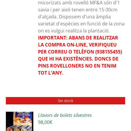
micorizats amb rovelló MF&A són d'1
savia i per això tenen entre 15-30cm
d'alçada. Disposem d'una àmplia
varietat d'espècies en funció de la zona
on es vulgui realitza la plantació.
IMPORTANT: ABANS DE REALITZAR
LA COMPRA ON-LINE, VERIFIQUEU
PER CORREU O TELÈFON (938155455)
QUE HI HA EXISTÈNCIES. DONCS DE
PINS ROVELLONERS NO EN TENIM
TOT L'ANY.
Sin stock
Llavors de bolets silvestres
98,00
€
S