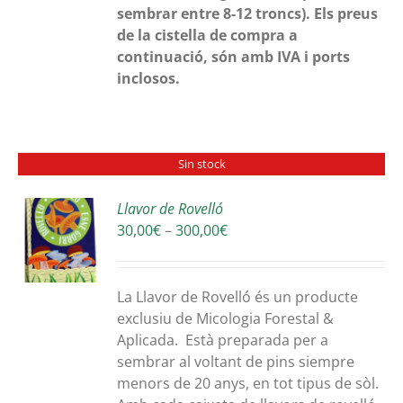
sembrar entre 8-12 troncs).
Els preus
de la cistella de compra a
continuació, són amb IVA i ports
inclosos.
Sin stock
Llavor de Rovelló
Interval
30,00
€
–
300,00
€
S
de
preus:
30,00€
La Llavor de Rovelló és un producte
a
exclusiu de Micologia Forestal &
300,00€
Aplicada. Està preparada per a
sembrar al voltant de pins siempre
menors de 20 anys, en tot tipus de sòl.