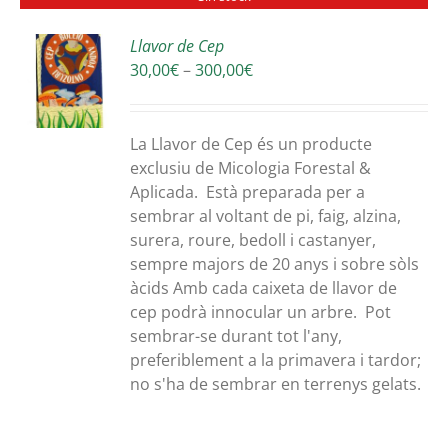
Llavor de Cep
Interval
30,00
€
–
300,00
€
S
de
preus:
30,00€
La Llavor de Cep és un producte
a
exclusiu de Micologia Forestal &
300,00€
Aplicada. Està preparada per a
sembrar al voltant de pi, faig, alzina,
surera, roure, bedoll i castanyer,
sempre majors de 20 anys i sobre sòls
àcids Amb cada caixeta de llavor de
cep podrà innocular un arbre. Pot
sembrar-se durant tot l'any,
preferiblement a la primavera i tardor;
no s'ha de sembrar en terrenys gelats.