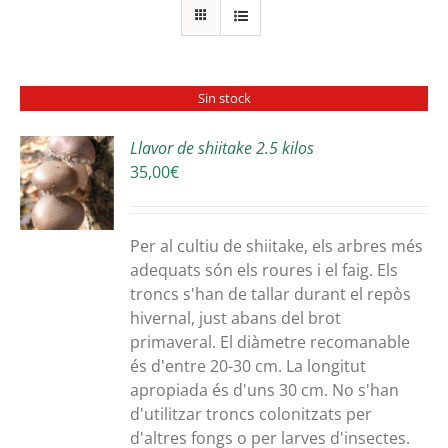
Sin stock
Llavor de shiitake 2.5 kilos
35,00
€
S
Per al cultiu de shiitake, els arbres més
adequats són els roures i el faig. Els
troncs s'han de tallar durant el repòs
hivernal, just abans del brot
primaveral. El diàmetre recomanable
és d'entre 20-30 cm. La longitut
apropiada és d'uns 30 cm. No s'han
d'utilitzar troncs colonitzats per
d'altres fongs o per larves d'insectes.