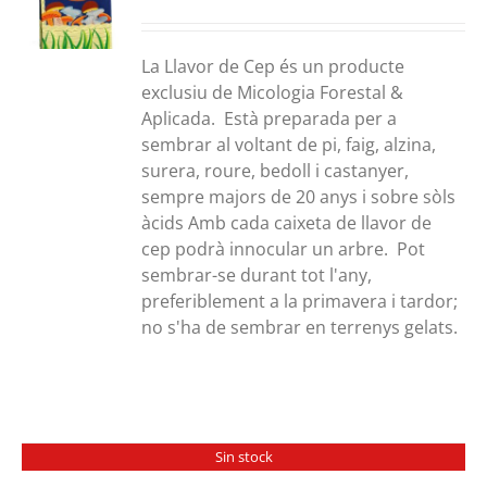
S
de
preus:
30,00€
La Llavor de Cep és un producte
a
exclusiu de Micologia Forestal &
300,00€
Aplicada. Està preparada per a
sembrar al voltant de pi, faig, alzina,
surera, roure, bedoll i castanyer,
sempre majors de 20 anys i sobre sòls
àcids Amb cada caixeta de llavor de
cep podrà innocular un arbre. Pot
sembrar-se durant tot l'any,
preferiblement a la primavera i tardor;
no s'ha de sembrar en terrenys gelats.
Sin stock