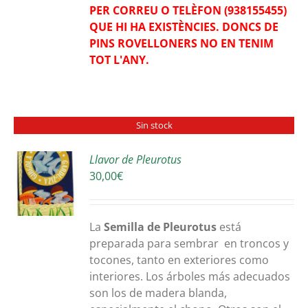
PER CORREU O TELÈFON (938155455)
QUE HI HA EXISTÈNCIES. DONCS DE
PINS ROVELLONERS NO EN TENIM
TOT L'ANY.
Sin stock
Llavor de Pleurotus
30,00
€
S
La
Semilla de Pleurotus
está
preparada para sembrar en troncos y
tocones, tanto en exteriores como
interiores. Los árboles más adecuados
son los de madera blanda,