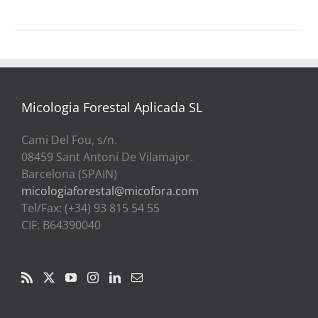
Micologia Forestal Aplicada SL
Cami Del Fou, s/n.
08459 Sant Antoni De Vilamajor.
Barcelona (SPAIN)
micologiaforestal@micofora.com
Tel/Fax: (+34) 93 815 54 55
CIF: B64390040