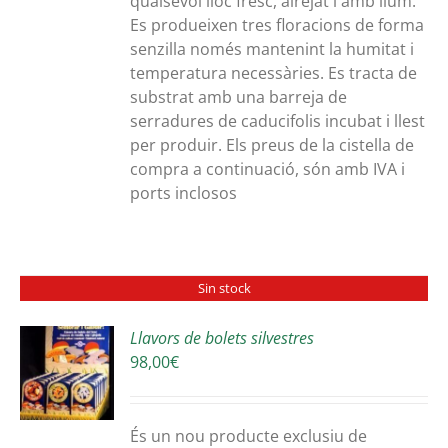
qualsevol lloc fresc, airejat i amb llum.
64,00€
Es produeixen tres floracions de forma
senzilla només mantenint la humitat i
temperatura necessàries. Es tracta de
substrat amb una barreja de
serradures de caducifolis incubat i llest
per produir. Els preus de la cistella de
compra a continuació, són amb IVA i
ports inclosos
Sin stock
Llavors de bolets silvestres
98,00
€
S
És un nou producte exclusiu de