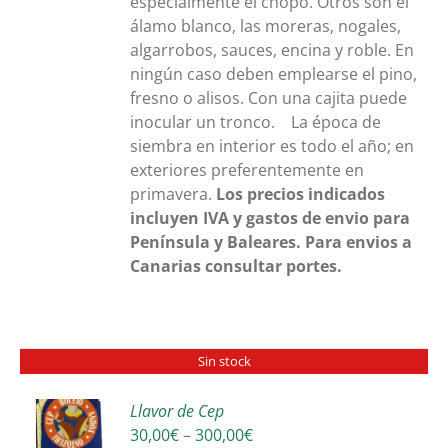
especialmente el chopo. Otros son el
álamo blanco, las moreras, nogales,
algarrobos, sauces, encina y roble. En
ningún caso deben emplearse el pino,
fresno o alisos. Con una cajita puede
inocular un tronco. La época de
siembra en interior es todo el año; en
exteriores preferentemente en
primavera.
Los precios indicados
incluyen IVA y gastos de envio para
Península y Baleares. Para envios a
Canarias consultar portes.
Sin stock
Llavor de Cep
Interval
30,00
€
–
300,00
€