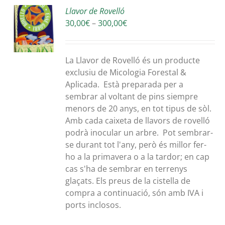
Llavor de Rovelló
Interval
30,00
€
–
300,00
€
S
de
preus:
30,00€
La Llavor de Rovelló és un producte
a
exclusiu de Micologia Forestal &
300,00€
Aplicada. Està preparada per a
sembrar al voltant de pins siempre
menors de 20 anys, en tot tipus de sòl.
Amb cada caixeta de llavors de rovelló
podrà inocular un arbre. Pot sembrar-
se durant tot l'any, però és millor fer-
ho a la primavera o a la tardor; en cap
cas s'ha de sembrar en terrenys
glaçats. Els preus de la cistella de
compra a continuació, són amb IVA i
ports inclosos.