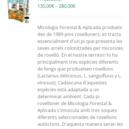
Interval
135,00
€
–
280,00
€
S
de
preus:
135,00€
Micologia Forestal & Aplicada produeix
a
des de 1989 pins rovelloners; es tracta
280,00€
essencialment d'un pi que presenta les
seves arrels colonitzades per micorizes
de rovelló. En el nostre territori hi ha
principalment tres espècies diferents
de fongs que produeixen rovellons
(Lactarius deliciosus, L. sanguifluus y L.
vinosus). Cadascuna d'aquestes
espècies està adaptada a un
determinat ambient. Cada pi
rovelloner de Micologia Forestal &
Aplicada s'innocula amb tres soques
diferents seleccionades de rovellons
autòctons. D'aquesta manera seran les