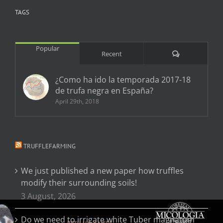
TAGS
Popular
Comments
Recent
¿Como ha ido la temporada 2017-18
de trufa negra en España?
April 29th, 2018
TRUFFLEFARMING
We just published a new paper how truffles
modify their surrounding soils!
3 August, 2026
Do we need to irrigate white Tuber magnatum