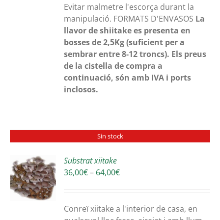
Evitar malmetre l'escorça durant la
manipulació. FORMATS D'ENVASOS
La
llavor de shiitake es presenta en
bosses de 2,5Kg (suficient per a
sembrar entre 8-12 troncs).
Els preus
de la cistella de compra a
continuació, són amb IVA i ports
inclosos.
Sin stock
Substrat xiitake
Interval
36,00
€
–
64,00
€
S
de
preus:
36,00€
Conreï xiitake a l'interior de casa, en
a