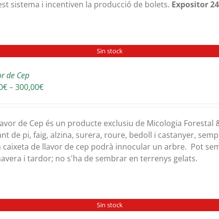
st sistema i incentiven la producció de bolets.
Expositor 24
Sin stock
or de Cep
Interval
0
€
–
300,00
€
de
preus:
30,00€
lavor de Cep és un producte exclusiu de Micologia Forestal
a
ant de pi, faig, alzina, surera, roure, bedoll i castanyer, se
300,00€
 caixeta de llavor de cep podrà innocular un arbre. Pot sem
avera i tardor; no s'ha de sembrar en terrenys gelats.
Sin stock