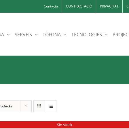
Contacta
CONTRACTACIÓ
PRIVACITAT
C
SA
SERVEIS
TÒFONA
TECNOLOGIES
PROJEC
roducts
Sin stock