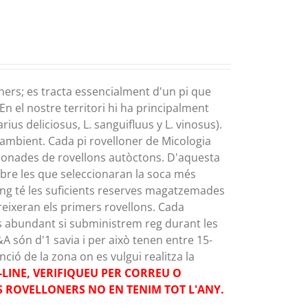
ners; es tracta essencialment d'un pi que
En el nostre territori hi ha principalment
ius deliciosus, L. sanguifluus y L. vinosus).
mbient. Cada pi rovelloner de Micologia
cionades de rovellons autòctons. D'aquesta
rbre les que seleccionaran la soca més
fong té les suficients reserves magatzemades
areixeran els primers rovellons. Cada
s abundant si subministrem reg durant les
A són d'1 savia i per això tenen entre 15-
ió de la zona on es vulgui realitza la
LINE, VERIFIQUEU PER CORREU O
NS ROVELLONERS NO EN TENIM TOT L'ANY.