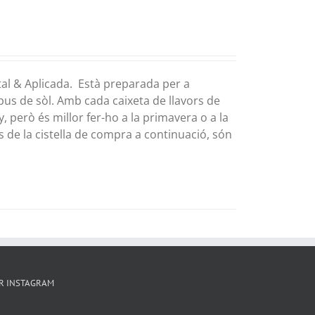
tal & Aplicada. Està preparada per a
pus de sòl. Amb cada caixeta de llavors de
 però és millor fer-ho a la primavera o a la
s de la cistella de compra a continuació, són
R INSTAGRAM