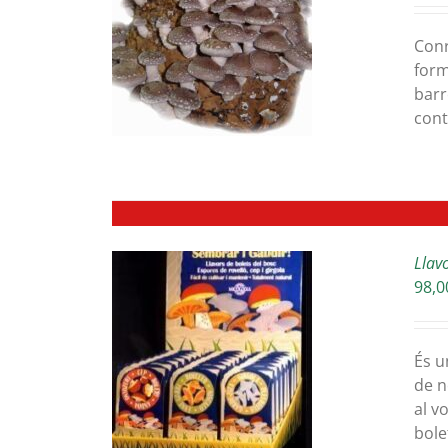
ETAILS
Conr
form
barr
cont
Llavo
98,0
ETAILS
És u
de n
al v
bole