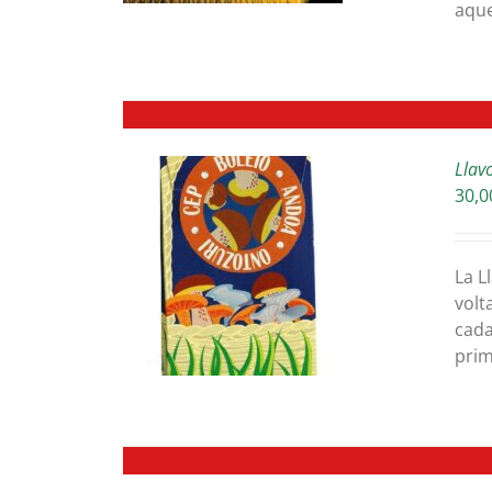
aque
Llav
30,0
ETAILS
La L
volt
cada
prim