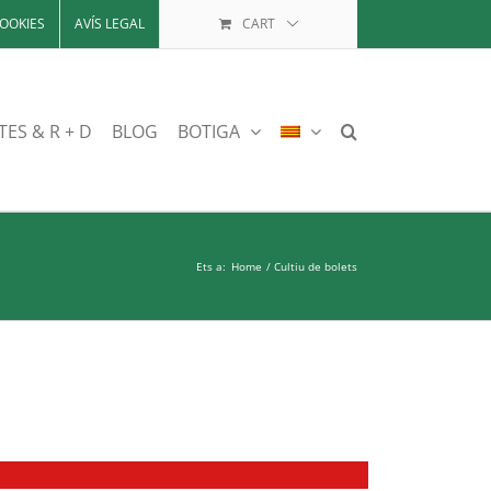
OOKIES
AVÍS LEGAL
CART
TES & R + D
BLOG
BOTIGA
Ets a:
Home
Cultiu de bolets