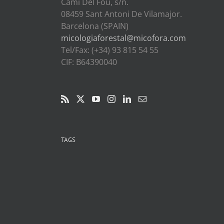
Cami Del Fou, s/n.
08459 Sant Antoni De Vilamajor.
Barcelona (SPAIN)
micologiaforestal@micofora.com
Tel/Fax: (+34) 93 815 54 55
CIF: B64390040
TAGS