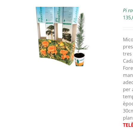
Pi ro
135,
ETAILS
Mico
pres
tres
Cada
Fore
mane
adeq
per 
temp
èpoq
30cm
plan
TEL