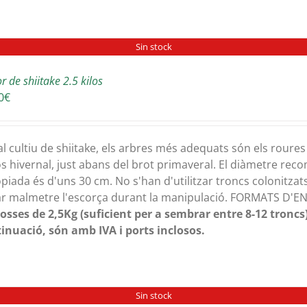
Sin stock
r de shiitake 2.5 kilos
0
€
al cultiu de shiitake, els arbres més adequats són els roures i
s hivernal, just abans del brot primaveral. El diàmetre rec
piada és d'uns 30 cm. No s'han d'utilitzar troncs colonitzats
ar malmetre l'escorça durant la manipulació. FORMATS D'
osses de 2,5Kg (suficient per a sembrar entre 8-12 troncs)
inuació, són amb IVA i ports inclosos.
Sin stock