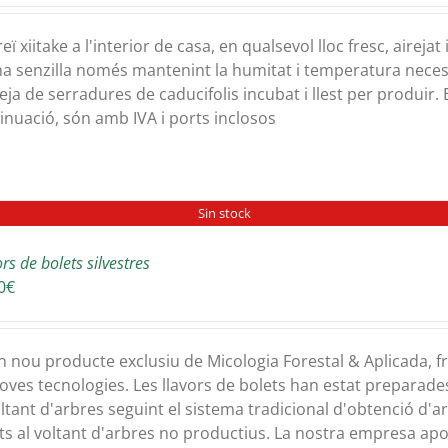
preus:
36,00€
eï xiitake a l'interior de casa, en qualsevol lloc fresc, airej
a
a senzilla només mantenint la humitat i temperatura neces
64,00€
eja de serradures de caducifolis incubat i llest per produir. 
inuació, són amb IVA i ports inclosos
Sin stock
rs de bolets silvestres
0
€
n nou producte exclusiu de Micologia Forestal & Aplicada, fr
oves tecnologies. Les llavors de bolets han estat preparade
oltant d'arbres seguint el sistema tradicional d'obtenció d'a
ts al voltant d'arbres no productius. La nostra empresa ap