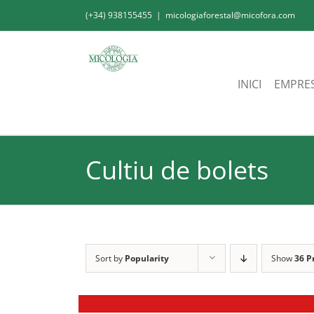
Skip
(+34) 938155455
|
micologiaforestal@micofora.com
to
content
INICI
EMPRE
Cultiu de bolets
Sort by
Popularity
Show
36 P