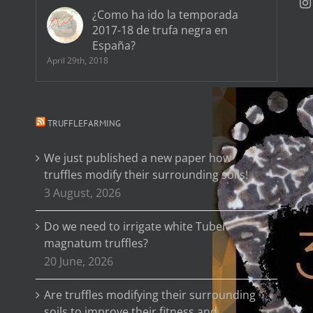
¿Como ha ido la temporada
2017-18 de trufa negra en
España?
April 29th, 2018
TRUFFLEFARMING
We just published a new paper how
truffles modify their surrounding soils!
3 August, 2026
Do we need to irrigate white Tuber
magnatum truffles?
20 June, 2026
Are truffles modifying their surrounding
soils to improve their fitness and