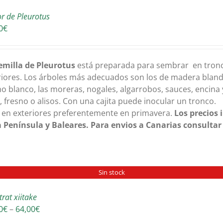
or de Pleurotus
0
€
emilla de Pleurotus
está preparada para sembrar en tronc
riores. Los árboles más adecuados son los de madera bland
o blanco, las moreras, nogales, algarrobos, sauces, encina
, fresno o alisos. Con una cajita puede inocular un tronco.
 en exteriores preferentemente en primavera.
Los precios 
 Península y Baleares. Para envios a Canarias consultar
Sin stock
trat xiitake
Interval
0
€
–
64,00
€
de