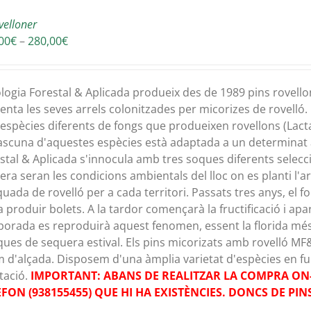
velloner
Interval
00
€
–
280,00
€
de
preus:
135,00€
logia Forestal & Aplicada produeix des de 1989 pins rovello
a
enta les seves arrels colonitzades per micorizes de rovelló. 
280,00€
 espècies diferents de fongs que produeixen rovellons (Lactar
scuna d'aquestes espècies està adaptada a un determinat a
stal & Aplicada s'innocula amb tres soques diferents selec
ra seran les condicions ambientals del lloc on es planti l'a
uada de rovelló per a cada territori. Passats tres anys, el 
a produir bolets. A la tardor començarà la fructificació i ap
orada es reproduirà aquest fenomen, essent la florida mé
ues de sequera estival. Els pins micorizats amb rovelló MF&
 d'alçada. Disposem d'una àmplia varietat d'espècies en func
tació.
IMPORTANT: ABANS DE REALITZAR LA COMPRA ON-
ÈFON (938155455) QUE HI HA EXISTÈNCIES. DONCS DE PI