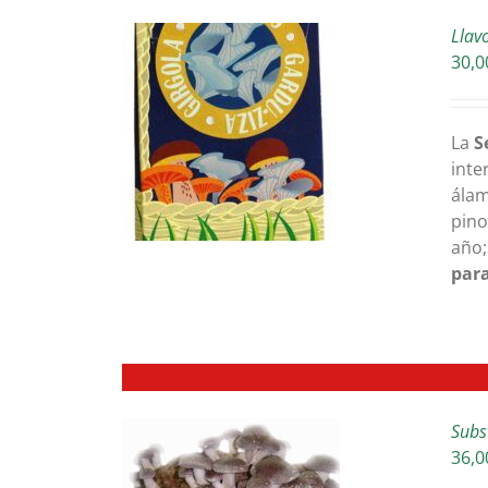
Llav
30,0
ETAILS
La
S
inte
álam
pino
año;
para
Subs
36,0