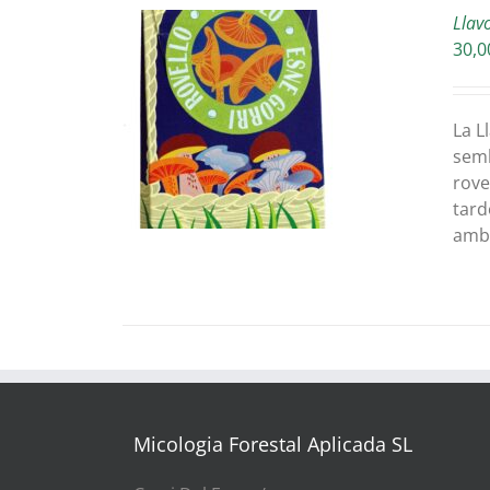
Llav
30,0
ETAILS
La L
semb
rove
tard
amb 
Micologia Forestal Aplicada SL