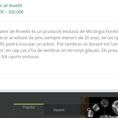
or de Rovelló
Interval
0
€
–
300,00
€
de
preus:
30,00€
lavor de Rovelló és un producte exclusiu de Micologia Fores
a
rar al voltant de pins siempre menors de 20 anys, en tot ti
300,00€
lló podrà inocular un arbre. Pot sembrar-se durant tot l'any,
or; en cap cas s'ha de sembrar en terrenys glaçats. Els preu
IVA i ports inclosos.
OU
Popular
Comments
Recent