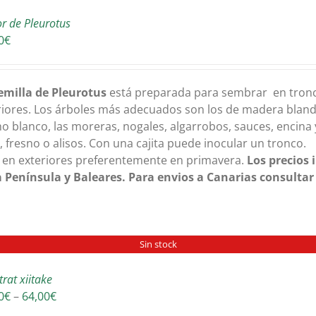
or de Pleurotus
0
€
emilla de Pleurotus
está preparada para sembrar en tronc
riores. Los árboles más adecuados son los de madera bland
o blanco, las moreras, nogales, algarrobos, sauces, encina
, fresno o alisos. Con una cajita puede inocular un tronco.
 en exteriores preferentemente en primavera.
Los precios 
 Península y Baleares. Para envios a Canarias consultar
Sin stock
trat xiitake
Interval
0
€
–
64,00
€
de