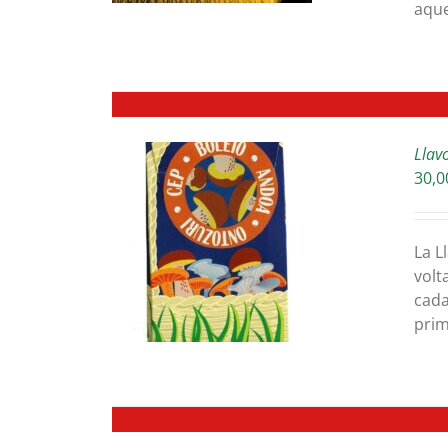
aque
Llav
30,0
ETAILS
La L
volt
cada
prim