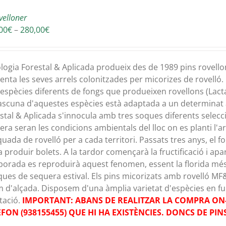
velloner
Interval
00
€
–
280,00
€
de
preus:
135,00€
logia Forestal & Aplicada produeix des de 1989 pins rovello
a
enta les seves arrels colonitzades per micorizes de rovelló. 
280,00€
 espècies diferents de fongs que produeixen rovellons (Lactar
scuna d'aquestes espècies està adaptada a un determinat a
stal & Aplicada s'innocula amb tres soques diferents selec
ra seran les condicions ambientals del lloc on es planti l'a
uada de rovelló per a cada territori. Passats tres anys, el 
a produir bolets. A la tardor començarà la fructificació i ap
orada es reproduirà aquest fenomen, essent la florida mé
ues de sequera estival. Els pins micorizats amb rovelló MF&
 d'alçada. Disposem d'una àmplia varietat d'espècies en func
tació.
IMPORTANT: ABANS DE REALITZAR LA COMPRA ON-
ÈFON (938155455) QUE HI HA EXISTÈNCIES. DONCS DE PI