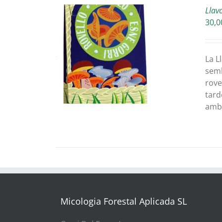
Llav
30,0
ETAILS
La L
semb
rove
tard
amb 
Micologia Forestal Aplicada SL