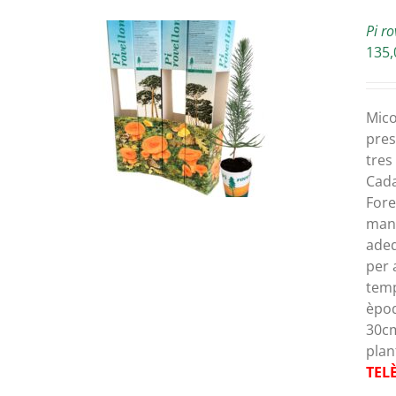
Pi ro
135,
ETAILS
Mico
pres
tres
Cada
Fore
mane
adeq
per 
temp
èpoq
30cm
plan
TEL