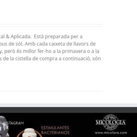
tal & Aplicada. Està preparada per a
pus de sòl. Amb cada caixeta de llavors de
 però és millor fer-ho a la primavera o a la
s de la cistella de compra a continuació, són
R INSTAGRAM