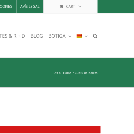
OOKIES
AVÍS LEGAL
CART
TES & R + D
BLOG
BOTIGA
Ets a:
Home
Cultiu de bolets