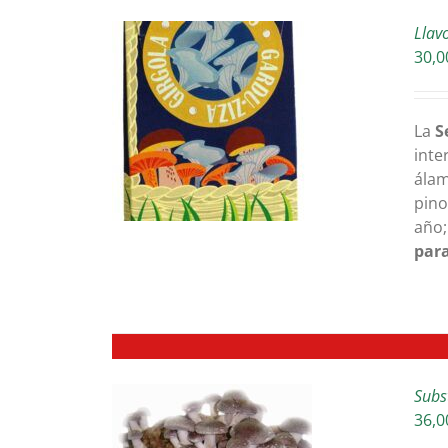
Llav
30,0
ETAILS
La
S
inte
álam
pino
año;
para
Subs
36,0