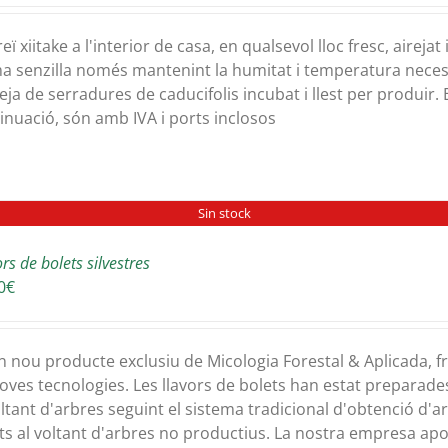
preus:
36,00€
eï xiitake a l'interior de casa, en qualsevol lloc fresc, airej
a
a senzilla només mantenint la humitat i temperatura neces
64,00€
eja de serradures de caducifolis incubat i llest per produir. 
inuació, són amb IVA i ports inclosos
Sin stock
rs de bolets silvestres
0
€
n nou producte exclusiu de Micologia Forestal & Aplicada, fr
oves tecnologies. Les llavors de bolets han estat preparade
oltant d'arbres seguint el sistema tradicional d'obtenció d'a
ts al voltant d'arbres no productius. La nostra empresa ap