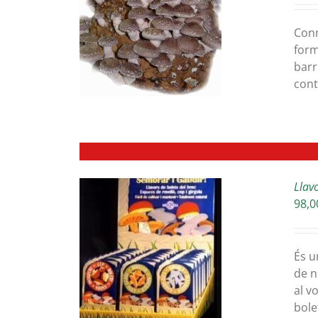
ETAILS
Conr
form
barr
cont
Llavo
98,0
ETAILS
És u
de n
al v
bole