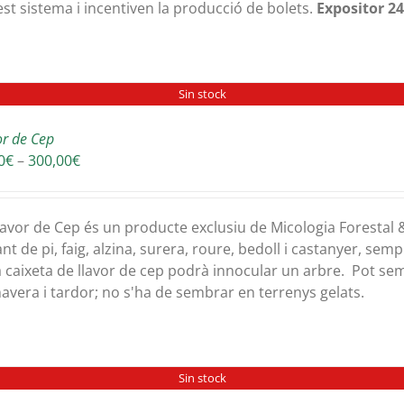
st sistema i incentiven la producció de bolets.
Expositor 24
Sin stock
or de Cep
Interval
0
€
–
300,00
€
de
preus:
30,00€
lavor de Cep és un producte exclusiu de Micologia Forestal
a
ant de pi, faig, alzina, surera, roure, bedoll i castanyer, se
300,00€
 caixeta de llavor de cep podrà innocular un arbre. Pot sem
avera i tardor; no s'ha de sembrar en terrenys gelats.
Sin stock