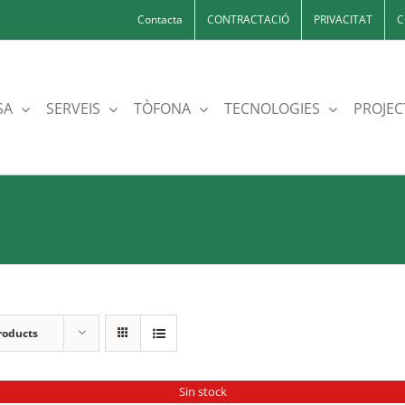
Contacta
CONTRACTACIÓ
PRIVACITAT
C
SA
SERVEIS
TÒFONA
TECNOLOGIES
PROJEC
roducts
Sin stock