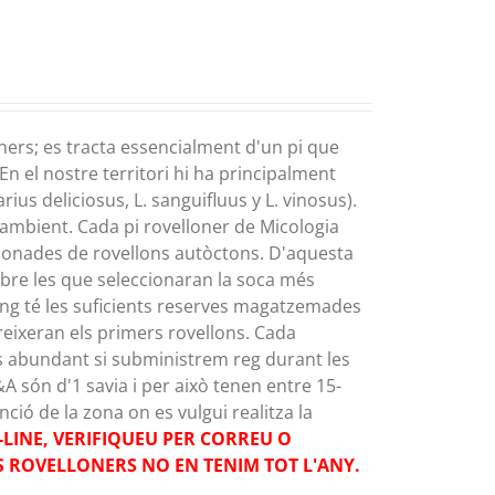
ners; es tracta essencialment d'un pi que
En el nostre territori hi ha principalment
ius deliciosus, L. sanguifluus y L. vinosus).
mbient. Cada pi rovelloner de Micologia
cionades de rovellons autòctons. D'aquesta
rbre les que seleccionaran la soca més
fong té les suficients reserves magatzemades
areixeran els primers rovellons. Cada
s abundant si subministrem reg durant les
A són d'1 savia i per això tenen entre 15-
ió de la zona on es vulgui realitza la
LINE, VERIFIQUEU PER CORREU O
NS ROVELLONERS NO EN TENIM TOT L'ANY.