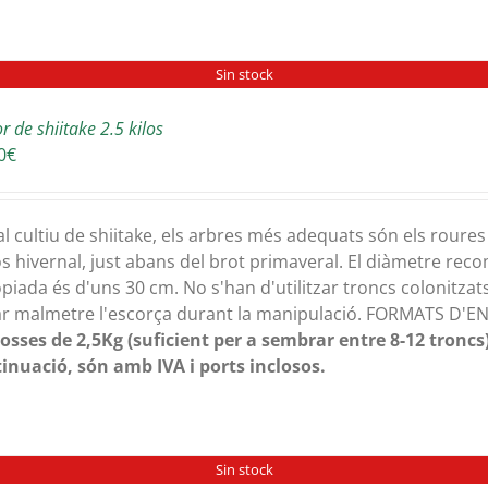
Sin stock
r de shiitake 2.5 kilos
0
€
al cultiu de shiitake, els arbres més adequats són els roures i
s hivernal, just abans del brot primaveral. El diàmetre rec
piada és d'uns 30 cm. No s'han d'utilitzar troncs colonitzats
ar malmetre l'escorça durant la manipulació. FORMATS D'
osses de 2,5Kg (suficient per a sembrar entre 8-12 troncs)
inuació, són amb IVA i ports inclosos.
Sin stock