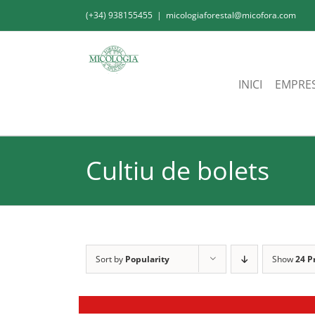
Skip
(+34) 938155455
|
micologiaforestal@micofora.com
to
content
INICI
EMPRE
Cultiu de bolets
Sort by
Popularity
Show
24 P