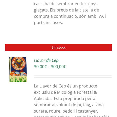
cas s'ha de sembrar en terrenys
glaçats. Els preus de la cistella de
compra a continuació, són amb IVA i
ports inclosos.
Sin stock
Llavor de Cep
Interval
30,00
€
–
300,00
€
S
de
preus:
30,00€
La Llavor de Cep és un producte
a
exclusiu de Micologia Forestal &
300,00€
Aplicada. Està preparada per a
sembrar al voltant de pi, faig, alzina,
surera, roure, bedoll i castanyer,