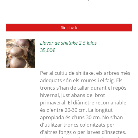
Sin stock
Llavor de shiitake 2.5 kilos
35,00
€
S
Per al cultiu de shiitake, els arbres més
adequats són els roures i el faig. Els
troncs s'han de tallar durant el repòs
hivernal, just abans del brot
primaveral. El diàmetre recomanable
és d'entre 20-30 cm. La longitut
apropiada és d'uns 30 cm. No s'han
d'utilitzar troncs colonitzats per
d'altres fongs o per larves d'insectes.