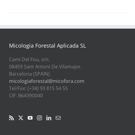
Micologia Forestal Aplicada SL
Cami Del Fou, s/n.
08459 Sant Antoni De Vilamajor.
Barcelona (SPAIN)
micologiaforestal@micofora.com
Tel/Fax: (+34) 93 815 54 55
CIF: B64390040