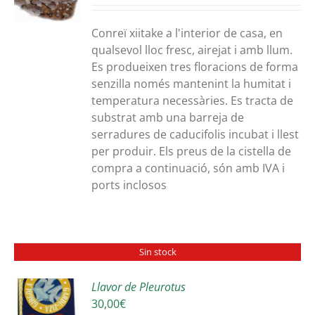
preus:
36,00€
Conreï xiitake a l'interior de casa, en
a
qualsevol lloc fresc, airejat i amb llum.
64,00€
Es produeixen tres floracions de forma
senzilla només mantenint la humitat i
temperatura necessàries. Es tracta de
substrat amb una barreja de
serradures de caducifolis incubat i llest
per produir. Els preus de la cistella de
compra a continuació, són amb IVA i
ports inclosos
Sin stock
Llavor de Pleurotus
30,00
€
S