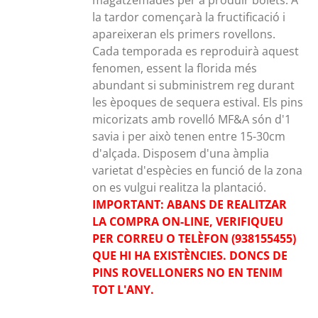
magatzemades per a produir bolets. A
la tardor començarà la fructificació i
apareixeran els primers rovellons.
Cada temporada es reproduirà aquest
fenomen, essent la florida més
abundant si subministrem reg durant
les èpoques de sequera estival. Els pins
micorizats amb rovelló MF&A són d'1
savia i per això tenen entre 15-30cm
d'alçada. Disposem d'una àmplia
varietat d'espècies en funció de la zona
on es vulgui realitza la plantació.
IMPORTANT: ABANS DE REALITZAR
LA COMPRA ON-LINE, VERIFIQUEU
PER CORREU O TELÈFON (938155455)
QUE HI HA EXISTÈNCIES. DONCS DE
PINS ROVELLONERS NO EN TENIM
TOT L'ANY.