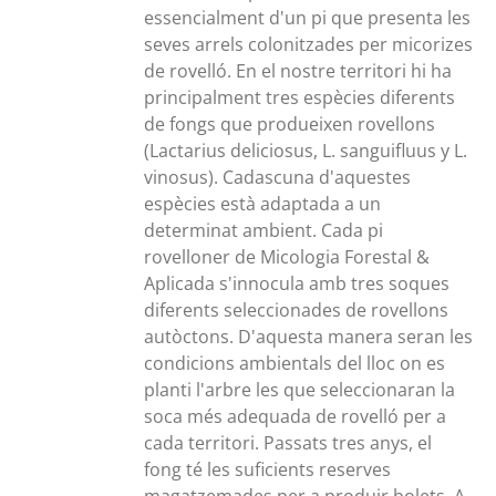
280,00€
essencialment d'un pi que presenta les
seves arrels colonitzades per micorizes
de rovelló. En el nostre territori hi ha
principalment tres espècies diferents
de fongs que produeixen rovellons
(Lactarius deliciosus, L. sanguifluus y L.
vinosus). Cadascuna d'aquestes
espècies està adaptada a un
determinat ambient. Cada pi
rovelloner de Micologia Forestal &
Aplicada s'innocula amb tres soques
diferents seleccionades de rovellons
autòctons. D'aquesta manera seran les
condicions ambientals del lloc on es
planti l'arbre les que seleccionaran la
soca més adequada de rovelló per a
cada territori. Passats tres anys, el
fong té les suficients reserves