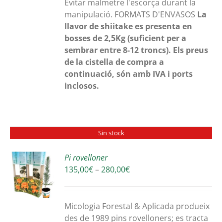
Evitar malmetre l'escorça durant la
manipulació. FORMATS D'ENVASOS
La
llavor de shiitake es presenta en
bosses de 2,5Kg (suficient per a
sembrar entre 8-12 troncs).
Els preus
de la cistella de compra a
continuació, són amb IVA i ports
inclosos.
Sin stock
Pi rovelloner
Interval
135,00
€
–
280,00
€
S
de
preus:
135,00€
Micologia Forestal & Aplicada produeix
a
des de 1989 pins rovelloners; es tracta