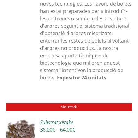
noves tecnologies. Les llavors de bolets
han estat preparades per a introduïr-
les en troncs o sembrar-les al voltant
d'arbres seguint el sistema tradicional
d'obtenció d'arbres micorizats:
enterrar les restes de bolets al voltant
d'arbres no productius. La nostra
empresa aporta tècniques de
biotecnologia que milloren aquest
sistema i incentiven la producció de
bolets.
Expositor 24 unitats
Sin stock
Substrat xiitake
Interval
36,00
€
–
64,00
€
S
de