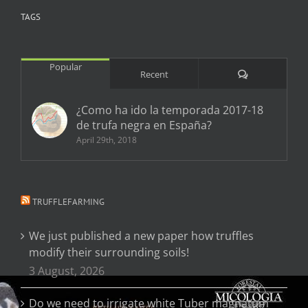
TAGS
Popular
Comments
Recent
¿Como ha ido la temporada 2017-18
de trufa negra en España?
April 29th, 2018
TRUFFLEFARMING
We just published a new paper how truffles
modify their surrounding soils!
3 August, 2026
Do we need to irrigate white Tuber magnatum