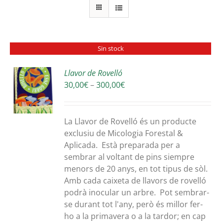
Sin stock
Llavor de Rovelló
Interval
30,00
€
–
300,00
€
S
de
preus:
30,00€
La Llavor de Rovelló és un producte
a
exclusiu de Micologia Forestal &
300,00€
Aplicada. Està preparada per a
sembrar al voltant de pins siempre
menors de 20 anys, en tot tipus de sòl.
Amb cada caixeta de llavors de rovelló
podrà inocular un arbre. Pot sembrar-
se durant tot l'any, però és millor fer-
ho a la primavera o a la tardor; en cap