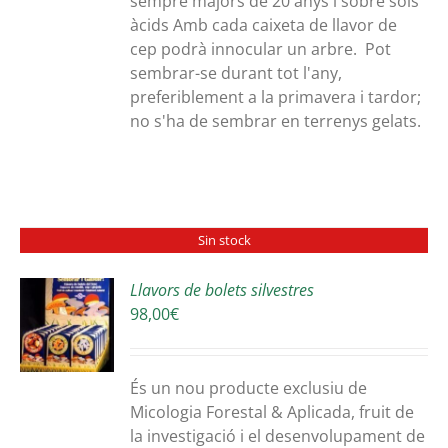
sempre majors de 20 anys i sobre sòls
àcids Amb cada caixeta de llavor de
cep podrà innocular un arbre. Pot
sembrar-se durant tot l'any,
preferiblement a la primavera i tardor;
no s'ha de sembrar en terrenys gelats.
Sin stock
Llavors de bolets silvestres
98,00
€
S
És un nou producte exclusiu de
Micologia Forestal & Aplicada, fruit de
la investigació i el desenvolupament de