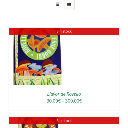
Sin stock
Llavor de Rovelló
Interval
30,00
€
–
300,00
€
de
preus:
Sin stock
30,00€