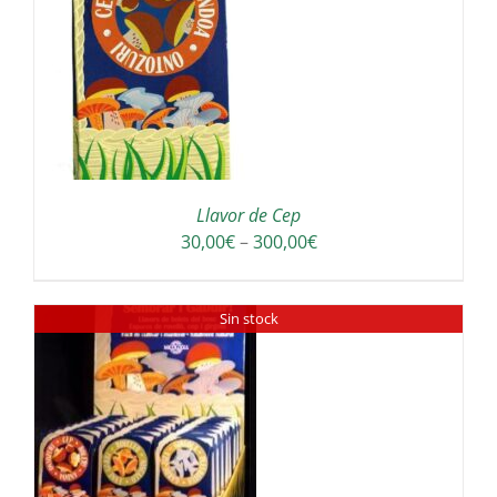
a
300,00€
Llavor de Cep
Interval
30,00
€
–
300,00
€
de
preus:
Sin stock
30,00€
a
300,00€