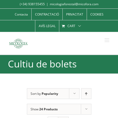
Skip
(+34) 938155455
|
micologiaforestal@micofora.com
to
Contacta
CONTRACTACIÓ
PRIVACITAT
COOKIES
content
AVÍS LEGAL
CART
Cultiu de bolets
Sort by
Popularity
Show
24 Products