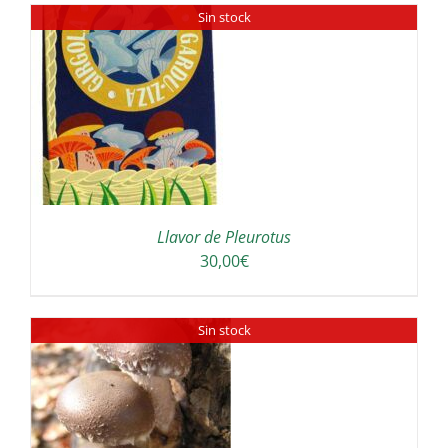
Sin stock
36,00€
a
64,00€
Llavor de Pleurotus
30,00
€
Sin stock