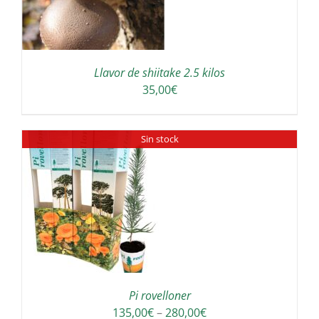
Llavor de shiitake 2.5 kilos
35,00
€
Sin stock
Pi rovelloner
Interval
135,00
€
–
280,00
€