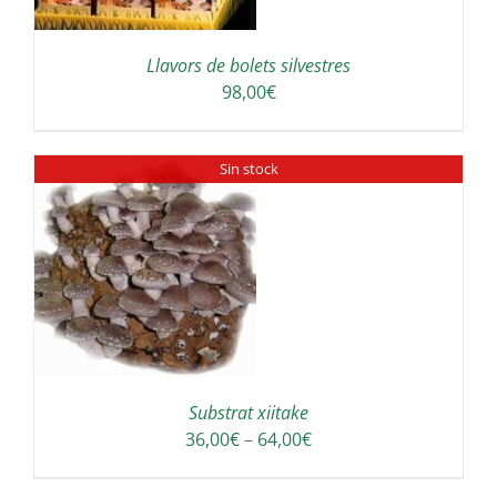
Llavors de bolets silvestres
98,00
€
Sin stock
Substrat xiitake
Interval
36,00
€
–
64,00
€
de
preus: